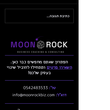
עצמאי. בשיחה הוא הדגיש כמה
הוא מוצף מהעבודה ושהוא לא
מצליח להרגיש אם הוא עושה
כתיבת תגובה...
עבודה טובה או לא. בעיקר רוב
ההצפה הייתה מהצורך לשתף
ולקבל חוות דעת מקצו
הפתרון שאתם מחפשים כבר כאן.
השאירו פרטים
ותתחילו להוביל שינוי
בעסק שלכם!
טל':
0542483533
דוא"ל:
info@moonrockbiz.com