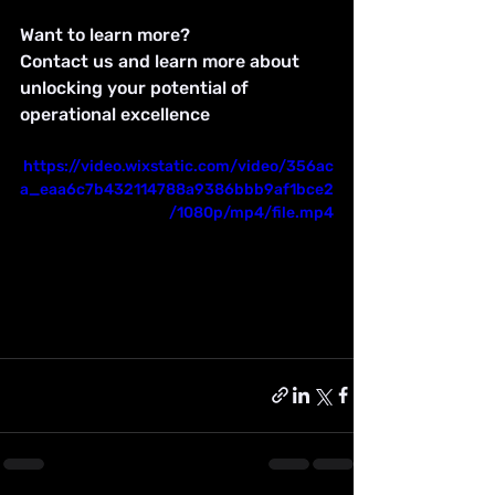
Want to learn more?
Contact us and learn more about 
unlocking your potential of 
operational excellence 
https://video.wixstatic.com/video/356ac
a_eaa6c7b432114788a9386bbb9af1bce2
/1080p/mp4/file.mp4