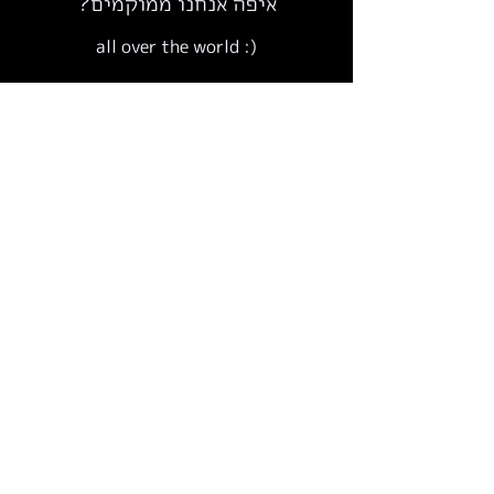
איפה אנחנו ממוקמים?
(: all over the world
מפת אתר
ניווט מהיר
דף הבית
אדותינו
הפרויקטים שלנו
השירותים שלנו
בלוג
צרו קשר
תוכניות ומוצרים