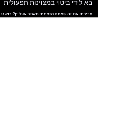
הגדרת הצרכים של הלקוח ואיך זה
בא לידי ביטוי במצוינות תפעולית
מכירים את זה שאתם מזמינים מאתר אונליין? בוא נני
שאתם מזמינים מאתר של מוצרי צריכה (סטייל רמי לוי
שופרסל וכו') המספק שירות משלוחים מהיום...
הפתרון שאתם מחפשים כבר כאן.
השאירו פרטים
ותתחילו להוביל שינוי
בעסק שלכם!