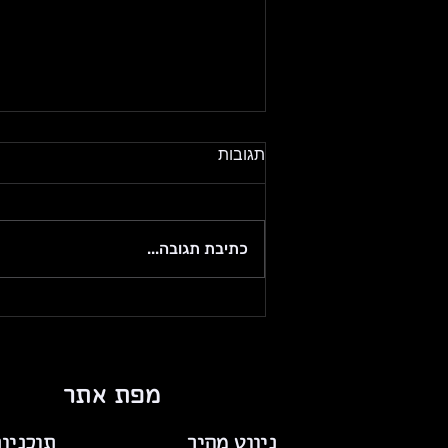
גם מנהל צריך מנהל
תגובות
יצא לי לאחרונה לשוחח עם חבר
ממש טוב, שבמקרה הוא גם עצמאי.
בשיחה הוא הדגיש כמה הוא מוצף
כתיבת תגובה...
מהעבודה ושהוא לא מצליח להרגיש
אם הוא עושה עבודה טובה או לא.
בעיקר רוב ההצפה הייתה מהצורך
לשתף ולקבל חוות דעת מקצו
מפת אתר
ניווט מהיר
תוכניו