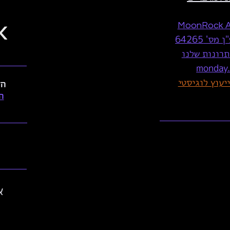
MoonRock 
ס' 64265
רונות שלנו
monday
הפ
ה
א