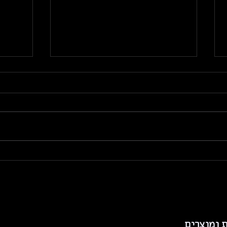
CRM לעסק קטן: איך עוברים
אוטומ
מאקסל ל-monday CRM בלי
לאבד אף ליד באמצע הדרך
לחיסכ
עוברים מאקסל ל-CRM? גלו איך
רוצים 
monday CRM עוזר לעסק קטן לנהל
בחודש?
לידים, לחסוך שעות ולהפסיק לאבד
לקוחות - מדריך מעשי מ-
כסף וט
MoonRock.
עם הצוות של ck
ת ומוצרים