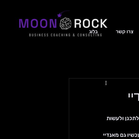
צרו קשר
בלוג
לתכנן ולעשות 
 Miro ו-FigJam שולטים בעולם הלוחות הלבנים (Whiteboards), עכשיו גם מאנדיי 