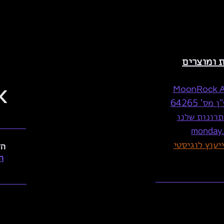
ת ומוצרים
MoonRock 
ס' 64265
רונות שלנו
monday
הפ
ה