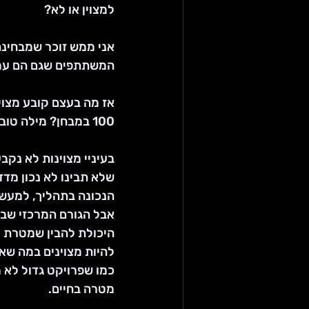
למצוין או לא?
אני ממש זוכר שמבחינת
המשתתפים שגם הם עמל
אז מה בעצם קובע מצוי
100 במבחן? מילה טובה של הבוס? אולי מצטיין הנשיא?
בעיניי מצוינות לא נקבע
שלא תבינו לא נכון מדדי
הנכונה בתהליך, למעשה
אבל הגורם המרכזי שבמצו
היכולת להבין שמטרת ע
להיות מצוינים במה שאנ
כמו שפרויקט גדול לא
מטרה בחיים.