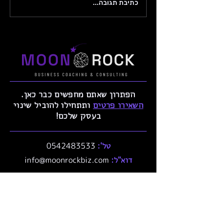
כתיבת תגובה...
, ואיך מתחילים נכון
מעשי מ-MoonRock.
הפתרון שאתם מחפשים כבר כאן.
השאירו פרטים
ותתחילו להוביל שינוי
בעסק שלכם!
טל':
0542483533
דוא"ל:
info@moonrockbiz.com
איפה אנחנו ממוקמים?
(: all over the world